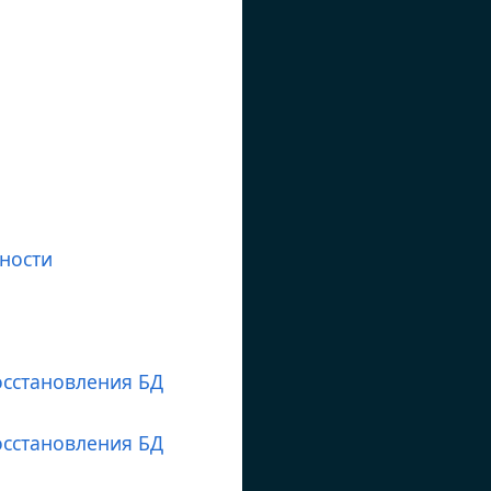
ьности
осстановления БД
осстановления БД