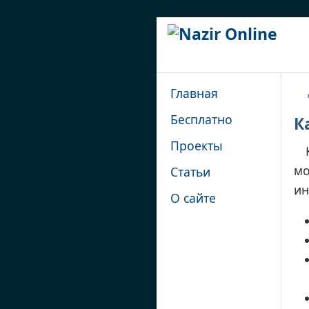
Главная
Гл
Бесплатно
К
а
Проекты
мо
Статьи
в
ин
О сайте
н
а
я